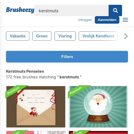
lose
Inloggen
Aanmelden
Vakantie
Groen
Viering
Vrolijk Kerstfeest
Afdr
Filters
Kerstmuts Penselen
172 free brushes matching
kerstmuts