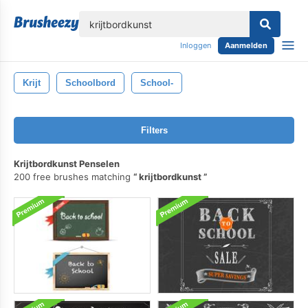
lose
Inloggen
Aanmelden
Krijt
Schoolbord
School-
Filters
Krijtbordkunst Penselen
200 free brushes matching
krijtbordkunst