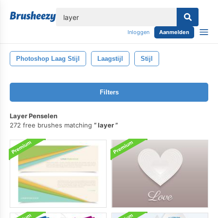
lose
Inloggen
Aanmelden
Photoshop Laag Stijl
Laagstijl
Stijl
Filters
Layer Penselen
272 free brushes matching
layer