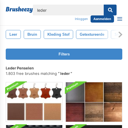
lose
Inloggen
Aanmelden
Leer
Bruin
Kleding Stof
Getextureerde
Structu
Filters
Leder Penselen
1.803 free brushes matching
leder