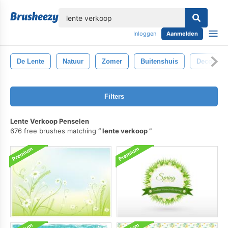
lose
Inloggen
Aanmelden
De Lente
Natuur
Zomer
Buitenshuis
Decoratief
Filters
Lente Verkoop Penselen
676 free brushes matching
lente verkoop