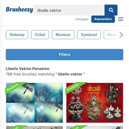
lose
Inloggen
Aanmelden
Ontwerp
Cirkel
Montuur
Symbool
Abstract
Filters
Libelle Vektor Penselen
788 free brushes matching
libelle vektor