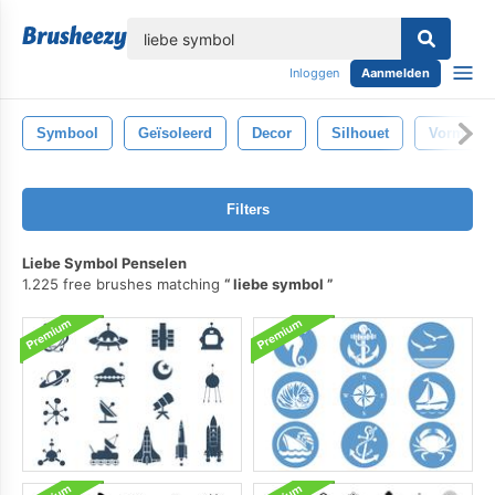
lose
Inloggen
Aanmelden
Symbool
Geïsoleerd
Decor
Silhouet
Vorm
Filters
Liebe Symbol Penselen
1.225 free brushes matching
liebe symbol