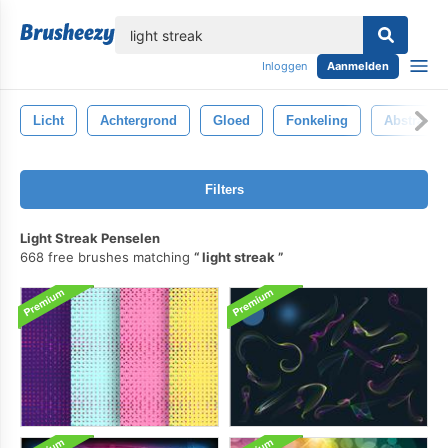
lose
Inloggen
Aanmelden
Licht
Achtergrond
Gloed
Fonkeling
Abstract
Filters
Light Streak Penselen
668 free brushes matching
light streak