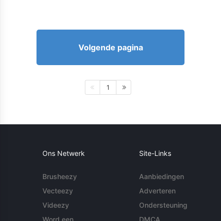
Volgende pagina
1
Ons Netwerk
Site-Links
Brusheezy
Aanbiedingen
Vecteezy
Adverteren
Videezy
Ondersteuning
Word een
DMCA