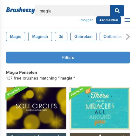
lose
Inloggen
Aanmelden
Magie
Magisch
3d
Gebroken
Ontbinding
Filters
Magia Penselen
137 free brushes matching
magia