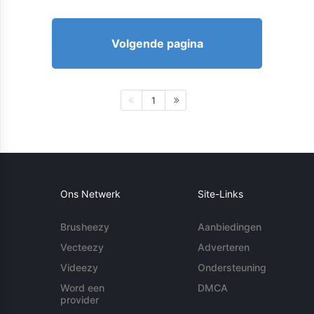
Volgende pagina
1
Ons Netwerk
Site-Links
Brusheezy
Aanbiedingen
Vecteezy
Adverteren
Videezy
Ondersteuning
Word een
DMCA
provider