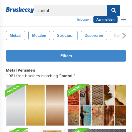
lose
Inloggen
Aanmelden
Metaal
Metalen
Structuur
Decoreren
Oud
Filters
Metal Penselen
1.981 free brushes matching
metal