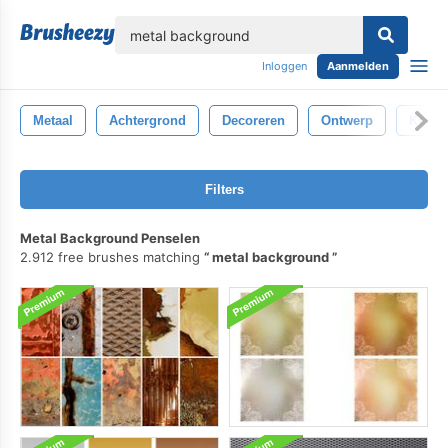
lose
Inloggen
Aanmelden
Metaal
Achtergrond
Decoreren
Ontwerp
Krass
Filters
Metal Background Penselen
2.912 free brushes matching
metal background