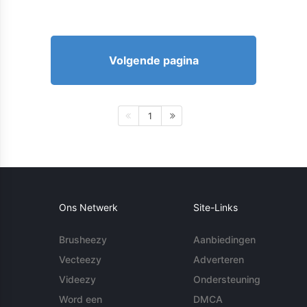
Volgende pagina
1
Ons Netwerk
Site-Links
Brusheezy
Aanbiedingen
Vecteezy
Adverteren
Videezy
Ondersteuning
Word een
DMCA