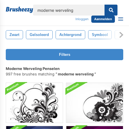
lose
Inloggen
Aanmelden
Zwart
Geïsoleerd
Achtergrond
Symbool
Silho
Filters
Moderne Werveling Penselen
997 free brushes matching
moderne werveling