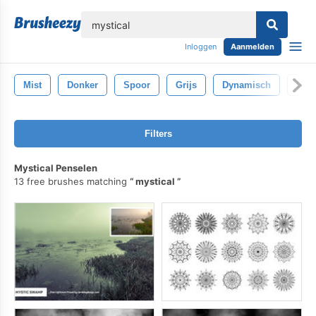
lose
Inloggen
Aanmelden
Mist
Donker
Spoor
Grijs
Dynamisch
Detai
Filters
Mystical Penselen
13 free brushes matching
mystical