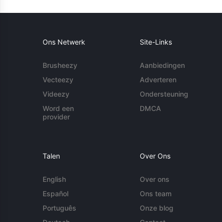
Ons Netwerk
Site-Links
Brusheezy
Aanbiedingen
Vecteezy
Adverteren
Videezy
Ondersteuning
Word een
DMCA
provider
Talen
Over Ons
English
Over ons
Español
Ons team
Português
Onze blog