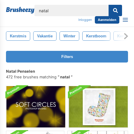
lose
Inloggen
Aanmelden
Kerstmis
Vakantie
Winter
Kerstboom
Kerst Bor
Filters
Natal Penselen
472 free brushes matching
natal