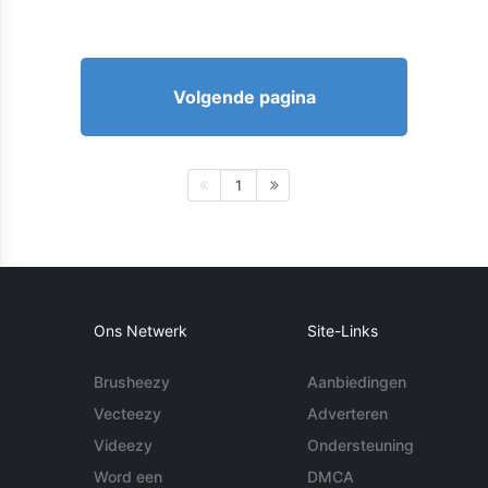
Volgende pagina
1
Ons Netwerk
Site-Links
Brusheezy
Aanbiedingen
Vecteezy
Adverteren
Videezy
Ondersteuning
Word een
DMCA