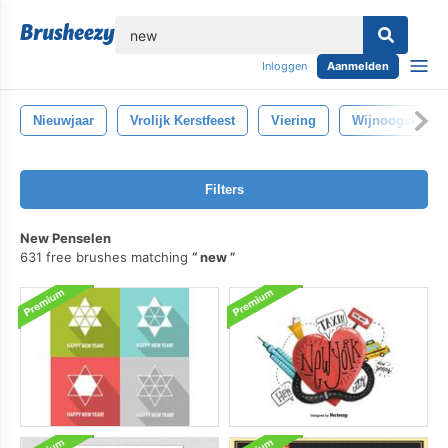
lose
Inloggen
Aanmelden
Nieuwjaar
Vrolijk Kerstfeest
Viering
Wijnoogst
Filters
New Penselen
631 free brushes matching
new