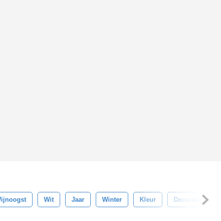
ijnoogst
Wit
Jaar
Winter
Kleur
Decoratief