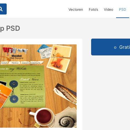
Vectoren
Foto‘s
Video
PSD
p PSD
Grat