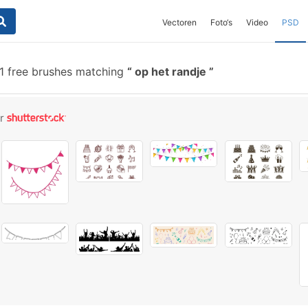
Vectoren
Foto‘s
Video
PSD
 free brushes matching
op het randje
or