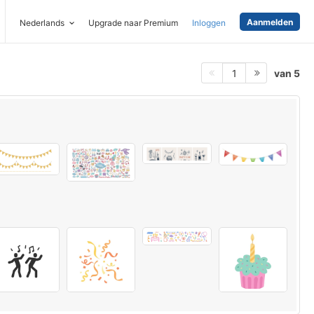
Aanmelden
Nederlands
Upgrade naar Premium
Inloggen
van 5
1