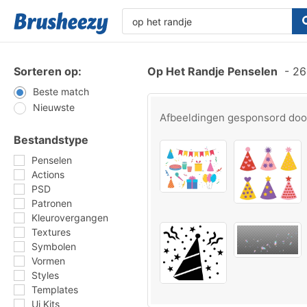
Sorteren op:
Op Het Randje Penselen
-
261
Beste match
Nieuwste
Afbeeldingen gesponsord do
Bestandstype
Penselen
Actions
PSD
Patronen
Kleurovergangen
Textures
Symbolen
Vormen
Styles
Templates
Ui Kits