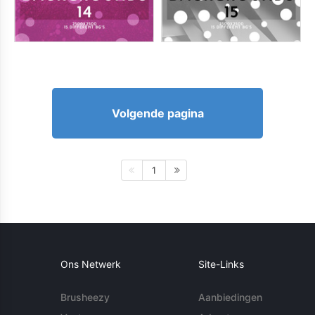
Volgende pagina
1
Ons Netwerk
Site-Links
Brusheezy
Aanbiedingen