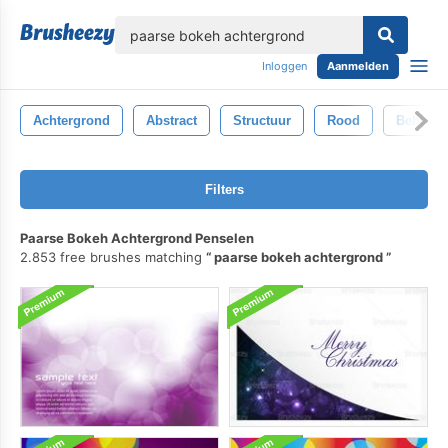
lose
Inloggen
Aanmelden
Achtergrond
Abstract
Structuur
Rood
Behang
Filters
Paarse Bokeh Achtergrond Penselen
2.853 free brushes matching
paarse bokeh achtergrond