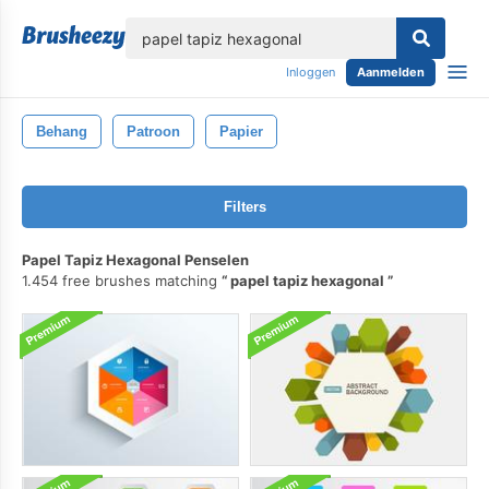
lose
Inloggen
Aanmelden
Behang
Patroon
Papier
Filters
Papel Tapiz Hexagonal Penselen
1.454 free brushes matching
papel tapiz hexagonal