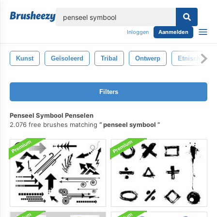
lose
Inloggen
Aanmelden
Kunst
Geïsoleerd
Tribal
Ontwerp
Etnisch
Filters
Penseel Symbool Penselen
2.076 free brushes matching
penseel symbool