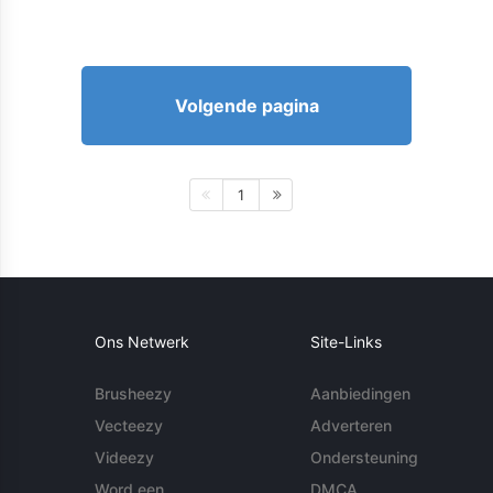
Volgende pagina
1
Ons Netwerk
Site-Links
Brusheezy
Aanbiedingen
Vecteezy
Adverteren
Videezy
Ondersteuning
Word een
DMCA