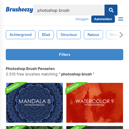
lose
Inloggen
Aanmelden
Achtergrond
Blad
Structuur
Natuur
Ontwerp
Filters
Photoshop Brush Penselen
2.510 free brushes matching
photoshop brush