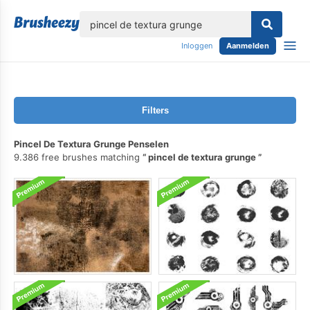
lose
Inloggen
Aanmelden
Filters
Pincel De Textura Grunge Penselen
9.386 free brushes matching
pincel de textura grunge