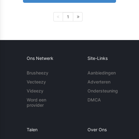
1
Ons Netwerk
Site-Links
Brusheezy
Aanbiedingen
Vecteezy
Adverteren
Videezy
Ondersteuning
Word een
DMCA
provider
Talen
Over Ons