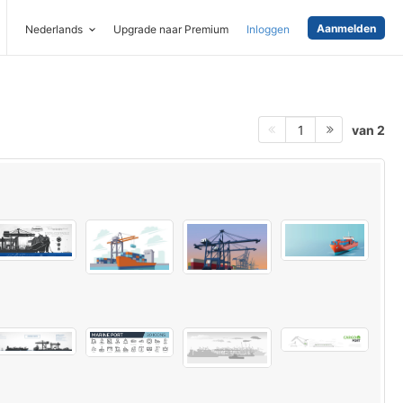
Aanmelden
Nederlands
Upgrade naar Premium
Inloggen
van 2
1