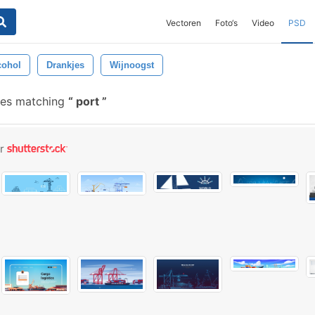
Vectoren
Foto‘s
Video
PSD
cohol
Drankjes
Wijnoogst
hes matching
port
or