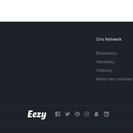
Ons Netwerk
Brusheezy
Vecteezy
Videezy
Word een provider