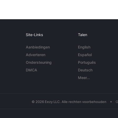
Site-Links
Talen
Aanbiedingen
English
Adverteren
Español
Ondersteuning
Português
DMCA
Deutsch
Meer...
•
© 2026 Eezy LLC. Alle rechten voorbehouden
G