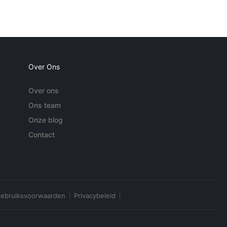
Over Ons
Over ons
Ons team
Onze blog
Contact
ebruiksvoorwaarden
Privacybeleid