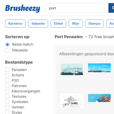
Kerstmis
Vakantie
Etiket
Wijn
Stamps
Al
Sorteren op:
Port Penselen
-
72 free brus
Beste match
Nieuwste
Afbeeldingen gesponsord do
Bestandstype
Penselen
Actions
PSD
Patronen
Kleurovergangen
Textures
Symbolen
Vormen
Styles