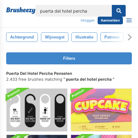
lose
Inloggen
Aanmelden
Achtergrond
Wijnoogst
Illustratie
Patroon
Stij
Filters
Puerta Del Hotel Percha Penselen
2.433 free brushes matching
puerta del hotel percha