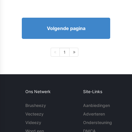
Volgende pagina
1
Ons Netwerk
Site-Links
Brusheezy
Aanbiedingen
Vecteezy
Adverteren
Videezy
Ondersteuning
Word een
DMCA