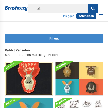
lose
Inloggen
Aanmelden
Filters
Rabbit Penselen
507 free brushes matching
rabbit