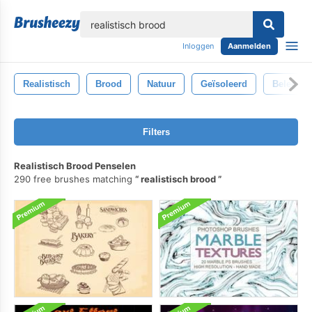
lose
Inloggen
Aanmelden
Realistisch
Brood
Natuur
Geïsoleerd
Belegd B
Filters
Realistisch Brood Penselen
290 free brushes matching
realistisch brood