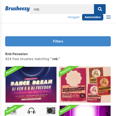
lose
Inloggen
Aanmelden
Filters
Rnb Penselen
424 free brushes matching
rnb