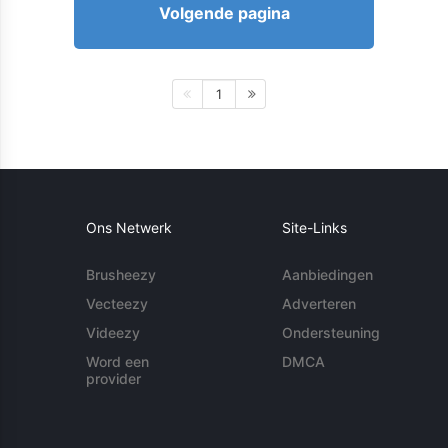
Volgende pagina
1
Ons Netwerk
Site-Links
Brusheezy
Aanbiedingen
Vecteezy
Adverteren
Videezy
Ondersteuning
Word een
DMCA
provider