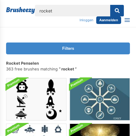
lose
Inloggen
Aanmelden
Filters
Rocket Penselen
363 free brushes matching
rocket