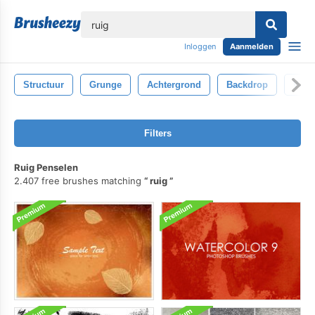
lose
Inloggen
Aanmelden
Structuur
Grunge
Achtergrond
Backdrop
Wijn
Filters
Ruig Penselen
2.407 free brushes matching
ruig