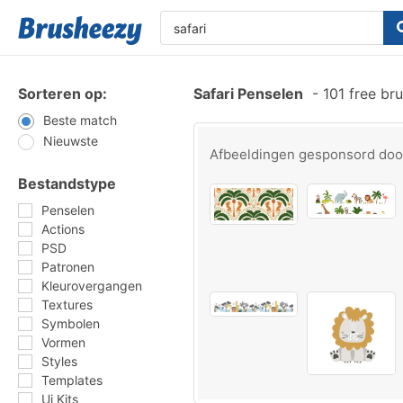
Sorteren op:
Safari Penselen
-
101 free br
Beste match
Nieuwste
Afbeeldingen gesponsord do
Bestandstype
Penselen
Actions
PSD
Patronen
Kleurovergangen
Textures
Symbolen
Vormen
Styles
Templates
Ui Kits