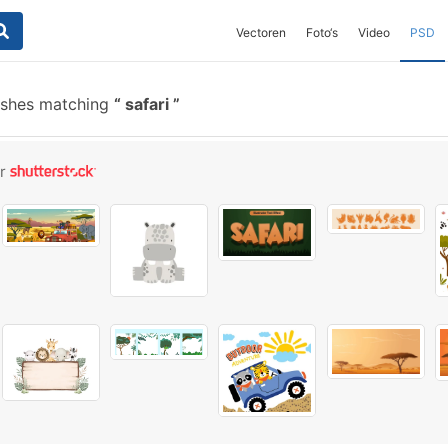
Vectoren
Foto‘s
Video
PSD
ushes matching
safari
or