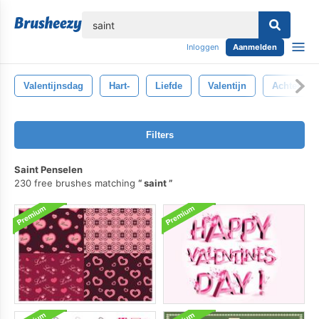
lose
Inloggen
Aanmelden
Valentijnsdag
Hart-
Liefde
Valentijn
Achtergro
Filters
Saint Penselen
230 free brushes matching
saint