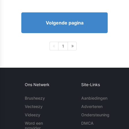
Volgende pagina
1
Ons Netwerk
Site-Links
Brusheezy
Aanbiedingen
Vecteezy
Adverteren
Videezy
Ondersteuning
Word een
DMCA
provider