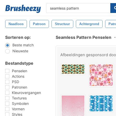
Naadloos
Patroon
Structuur
Achtergrond
Patr
Sorteren op:
Seamless Pattern Penselen
-
Beste match
Nieuwste
Afbeeldingen gesponsord do
Bestandstype
Penselen
Actions
PSD
Patronen
Kleurovergangen
Textures
Symbolen
Vormen
Styles