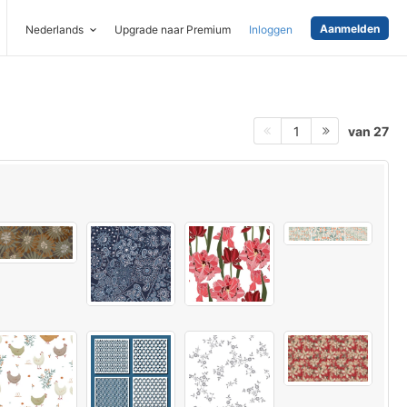
Aanmelden
Nederlands
Upgrade naar Premium
Inloggen
van 27
1