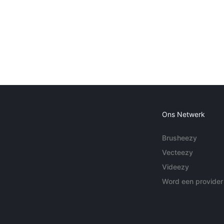
Ons Netwerk
Brusheezy
Vecteezy
Videezy
Word een provider