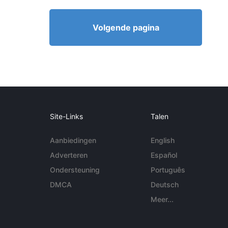
Volgende pagina
Site-Links
Talen
Aanbiedingen
English
Adverteren
Español
Ondersteuning
Português
DMCA
Deutsch
Meer...