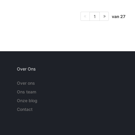
van 27
1
Over Ons
Over ons
Ons team
Onze blog
Contact