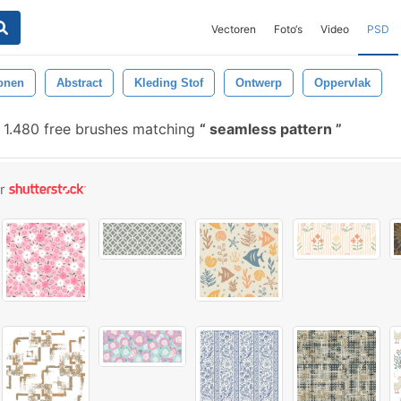
Vectoren
Foto‘s
Video
PSD
onen
Abstract
Kleding Stof
Ontwerp
Oppervlak
1.480 free brushes matching
seamless pattern
or