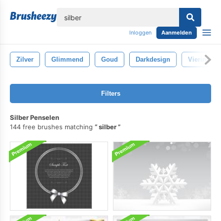
lose
Inloggen
Aanmelden
Zilver
Glimmend
Goud
Darkdesign
Viering
Filters
Silber Penselen
144 free brushes matching
silber