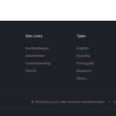
Site-Links
Talen
Aanbiedingen
English
Adverteren
Español
Ondersteuning
Português
DMCA
Deutsch
Meer...
•
© 2026 Eezy LLC. Alle rechten voorbehouden
G