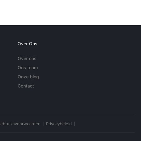
Over Ons
Over ons
Ons team
Onze blog
Contact
ebruiksvoorwaarden
Privacybeleid