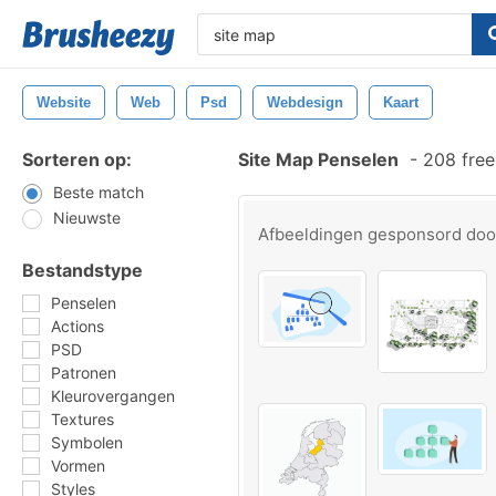
Website
Web
Psd
Webdesign
Kaart
Sorteren op:
Site Map Penselen
-
208 free
Beste match
Nieuwste
Afbeeldingen gesponsord do
Bestandstype
Penselen
Actions
PSD
Patronen
Kleurovergangen
Textures
Symbolen
Vormen
Styles