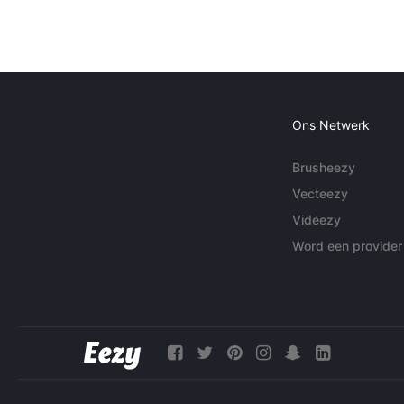
Ons Netwerk
Brusheezy
Vecteezy
Videezy
Word een provider