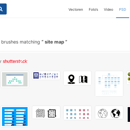
Vectoren
Foto‘s
Video
PSD
 brushes matching
site map
or