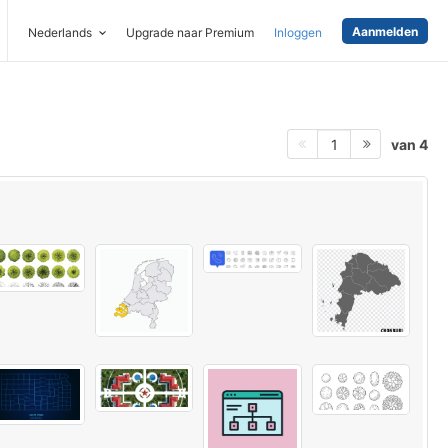
Aanmelden
Nederlands
Upgrade naar Premium
Inloggen
van 4
1