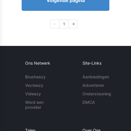
Volgende pagina
1
Ons Netwerk
Site-Links
Brusheezy
Aanbiedingen
Vecteezy
Adverteren
Videezy
Ondersteuning
Word een
DMCA
provider
Talen
Over Ons