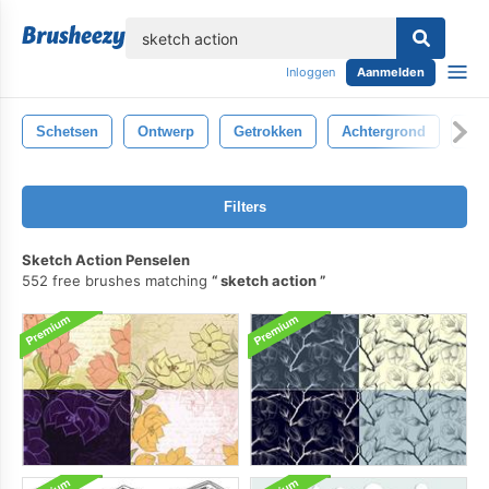
lose
Inloggen
Aanmelden
Schetsen
Ontwerp
Getrokken
Achtergrond
Kun
Filters
Sketch Action Penselen
552 free brushes matching
sketch action