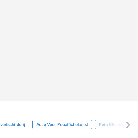
everfschilderij
Actie Voor Popaffichekunst
Foto-Effecten
S