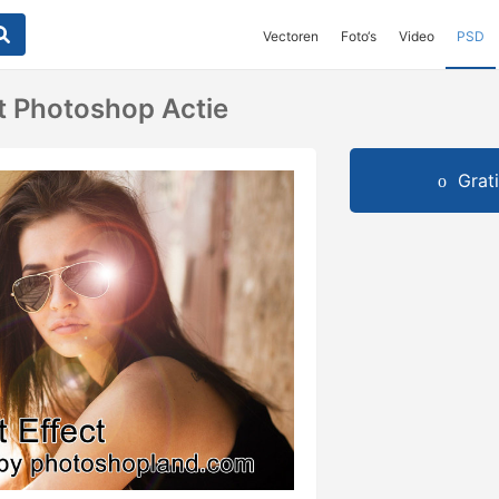
Vectoren
Foto‘s
Video
PSD
ct Photoshop Actie
Grat