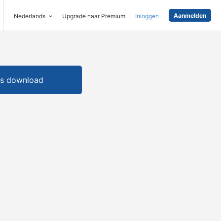
Aanmelden
Nederlands
Upgrade naar Premium
Inloggen
is download