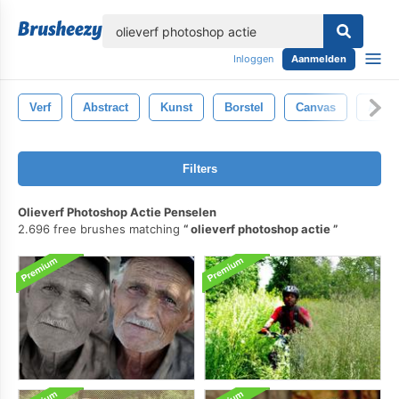
lose
Inloggen
Aanmelden
Verf
Abstract
Kunst
Borstel
Canvas
Achte
Filters
Olieverf Photoshop Actie Penselen
2.696 free brushes matching
olieverf photoshop actie