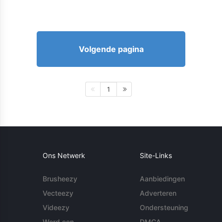
Volgende pagina
1
Ons Netwerk
Site-Links
Brusheezy
Aanbiedingen
Vecteezy
Adverteren
Videezy
Ondersteuning
Word een
DMCA