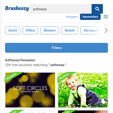
lose
Inloggen
Aanmelden
Zacht
Effect
Modern
Bokeh
Vervagen
Foc
Filters
Softness Penselen
128 free brushes matching
softness