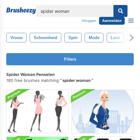
lose
Inloggen
Aanmelden
Vrouw
Schoonheid
Spin
Mode
Luxe
Hal
Filters
Spider Woman Penselen
180 free brushes matching
spider woman