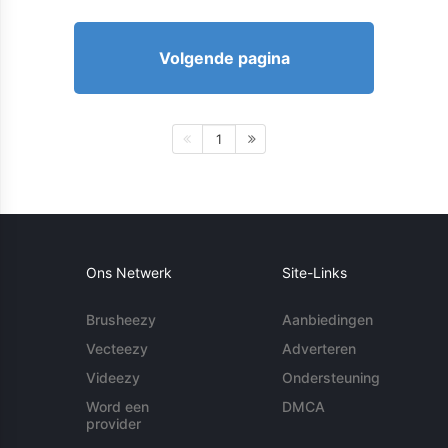
Volgende pagina
1
Ons Netwerk
Site-Links
Brusheezy
Aanbiedingen
Vecteezy
Adverteren
Videezy
Ondersteuning
Word een
DMCA
provider