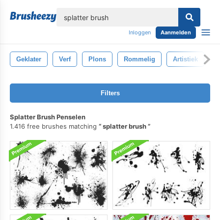
lose
Inloggen
Aanmelden
Geklater
Verf
Plons
Rommelig
Artistiek
I
Filters
Splatter Brush Penselen
1.416 free brushes matching
splatter brush