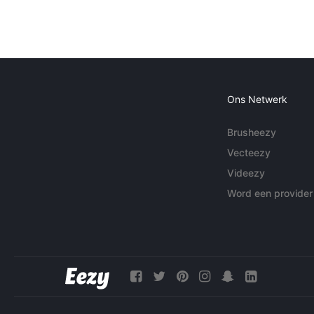
Ons Netwerk
Brusheezy
Vecteezy
Videezy
Word een provider