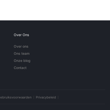
Over Ons
Over ons
Ons team
Onze blog
Contact
ebruiksvoorwaarden
Privacybeleid