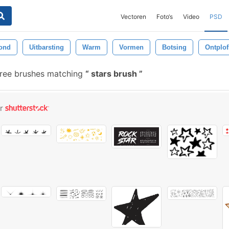
Vectoren
Foto‘s
Video
PSD
ond
Uitbarsting
Warm
Vormen
Botsing
Ontplof
ree brushes matching
stars brush
or