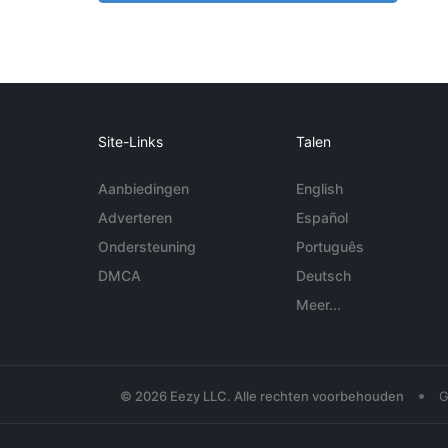
Site-Links
Talen
Aanbiedingen
English
Adverteren
Español
Ondersteuning
Português
DMCA
Deutsch
Meer...
•
© 2026 Eezy LLC. Alle rechten voorbehouden
G