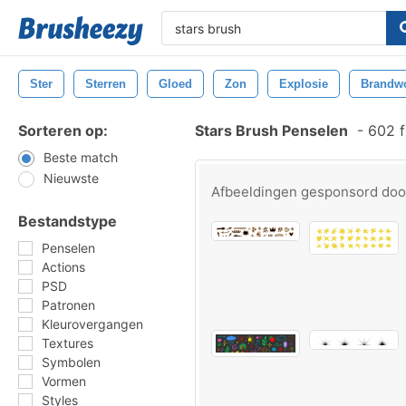
Ster
Sterren
Gloed
Zon
Explosie
Brandw
Sorteren op:
Stars Brush Penselen
-
602 f
Beste match
Nieuwste
Afbeeldingen gesponsord do
Bestandstype
Penselen
Actions
PSD
Patronen
Kleurovergangen
Textures
Symbolen
Vormen
Styles