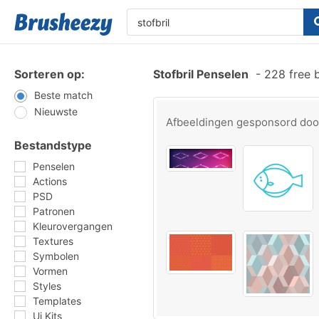
Sorteren op:
Stofbril Penselen
-
228 free 
Beste match
Nieuwste
Afbeeldingen gesponsord do
Bestandstype
Penselen
Actions
PSD
Patronen
Kleurovergangen
Textures
Symbolen
Vormen
Styles
Templates
Ui Kits