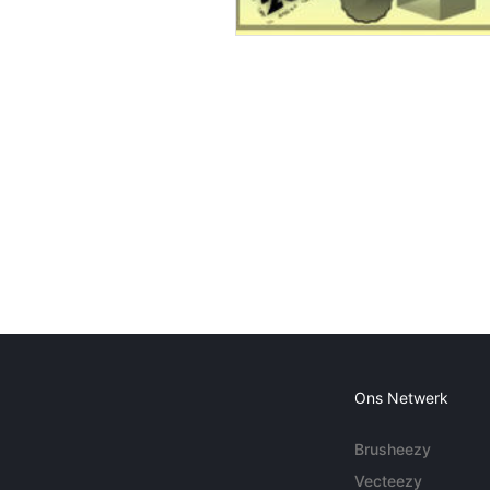
Ons Netwerk
Brusheezy
Vecteezy