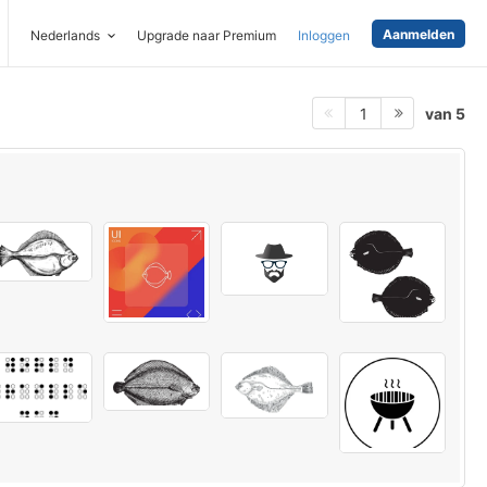
Aanmelden
Nederlands
Upgrade naar Premium
Inloggen
van 5
1