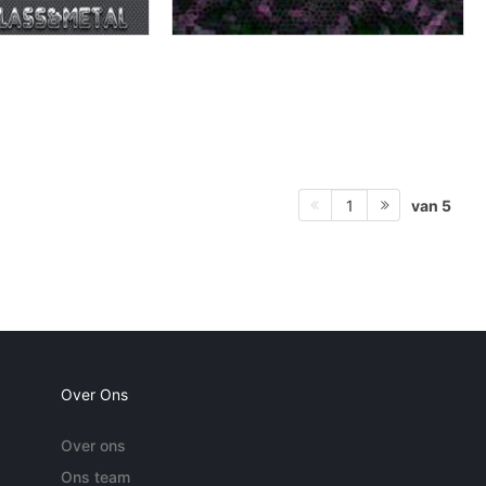
van 5
1
Over Ons
Over ons
Ons team