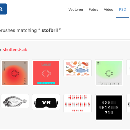
Vectoren
Foto‘s
Video
PSD
brushes matching
stofbril
or