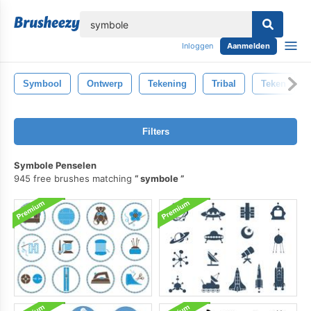
lose
Inloggen
Aanmelden
Symbool
Ontwerp
Tekening
Tribal
Teken
Filters
Symbole Penselen
945 free brushes matching
symbole