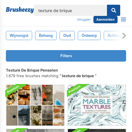
lose
Inloggen
Aanmelden
Wijnoogst
Behang
Oud
Ontwerp
Achtergrond
Filters
Texture De Brique Penselen
1.679 free brushes matching
texture de brique