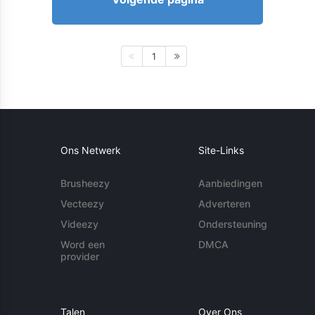
1
Ons Netwerk
Site-Links
Brusheezy
Aanbiedingen
Vecteezy
Adverteren
Videezy
Ondersteuning
Word een
DMCA
provider
Talen
Over Ons