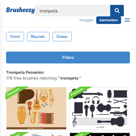
lose
Inloggen
Aanmelden
Viool
Muziek-
Gitaar
Filters
Trompeta Penselen
176 free brushes matching
trompeta