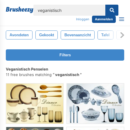
lose
Inloggen
Aanmelden
Avondeten
Gekookt
Bovenaanzicht
Tafel
Spagh
Filters
Veganistisch Penselen
11 free brushes matching
veganistisch