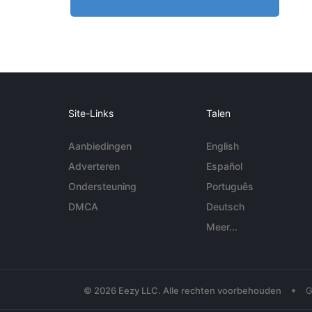
Site-Links
Talen
Aanbiedingen
English
Adverteren
Español
Ondersteuning
Português
DMCA
Deutsch
Meer...
•
© 2026 Eezy LLC. Alle rechten voorbehouden
G