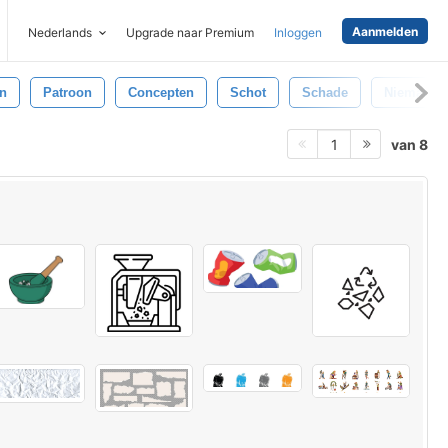
Aanmelden
Nederlands
Upgrade naar Premium
Inloggen
n
Patroon
Concepten
Schot
Schade
Niemand
van 8
1