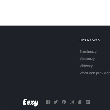
Ons Netwerk
Brusheezy
Vecteezy
Videezy
Word een provider