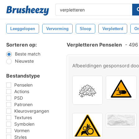
Leeggelopen
Vervorming
Sloop
Verpletterd
On
Sorteren op:
Verpletteren Penselen
-
496 
Beste match
Nieuwste
Afbeeldingen gesponsord do
Bestandstype
Penselen
Actions
PSD
Patronen
Kleurovergangen
Textures
Symbolen
Vormen
Styles