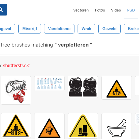
Vectoren
Foto‘s
Video
PSD
geval
Misdrijf
Vandalisme
Wrak
Geweld
Breke
free brushes matching
verpletteren
or