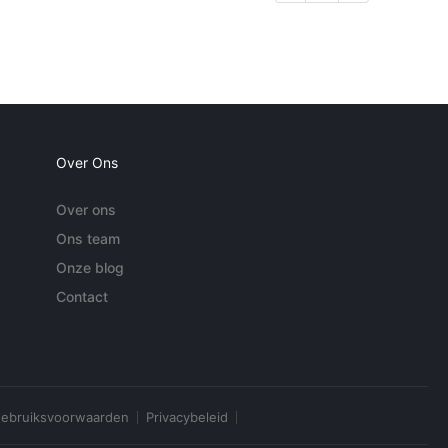
Over Ons
Over ons
Ons team
Onze blog
Contact
ebruiksvoorwaarden
Privacybeleid