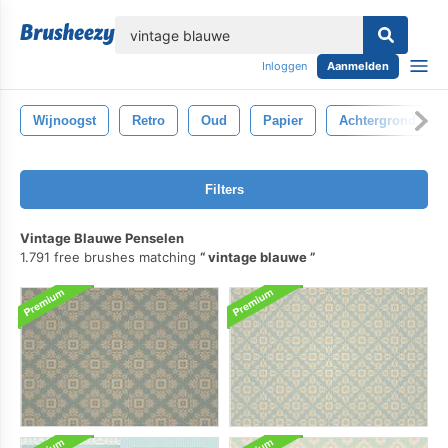
lose
Inloggen
Aanmelden
Wijnoogst
Retro
Oud
Papier
Achtergrond
Filters
Vintage Blauwe Penselen
1.791 free brushes matching
vintage blauwe