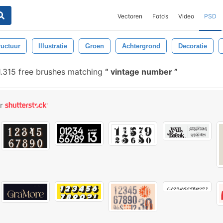
Vectoren
Foto‘s
Video
PSD
ructuur
Illustratie
Groen
Achtergrond
Decoratie
.315 free brushes matching
vintage number
or