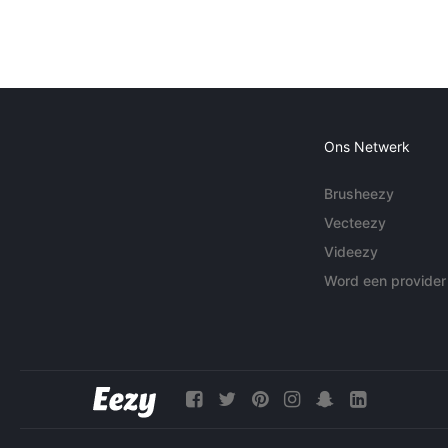
Ons Netwerk
Brusheezy
Vecteezy
Videezy
Word een provider