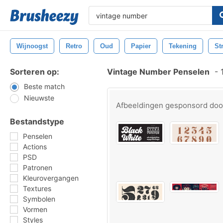
Wijnoogst
Retro
Oud
Papier
Tekening
St
Sorteren op:
Vintage Number Penselen
-
1
Beste match
Nieuwste
Afbeeldingen gesponsord do
Bestandstype
Penselen
Actions
PSD
Patronen
Kleurovergangen
Textures
Symbolen
Vormen
Styles