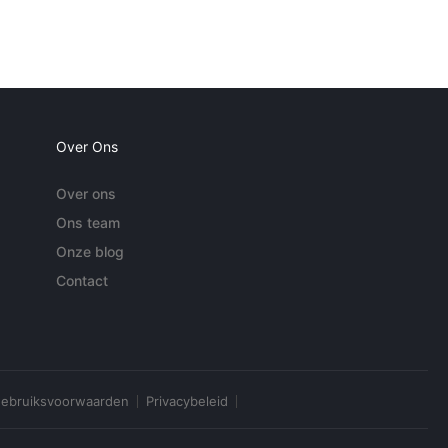
Over Ons
Over ons
Ons team
Onze blog
Contact
ebruiksvoorwaarden
Privacybeleid