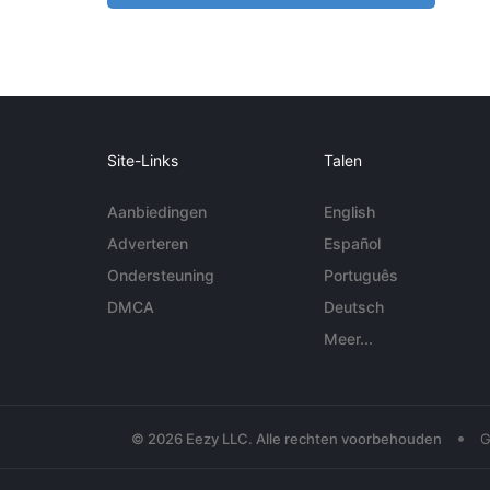
Site-Links
Talen
Aanbiedingen
English
Adverteren
Español
Ondersteuning
Português
DMCA
Deutsch
Meer...
•
© 2026 Eezy LLC. Alle rechten voorbehouden
G